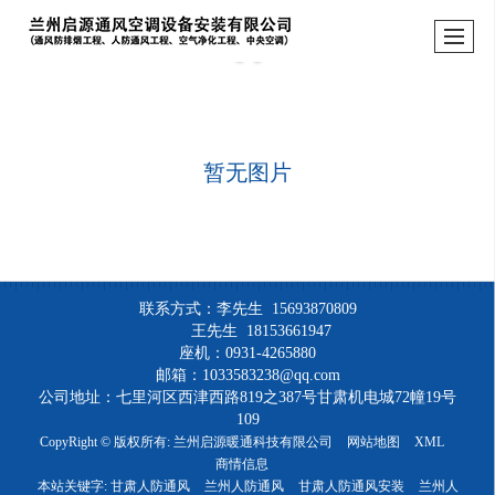
暂无图片
联系方式：李先生 15693870809
王先生 18153661947
座机：0931-4265880
邮箱：1033583238@qq.com
公司地址：七里河区西津西路819之387号甘肃机电城72幢19号
109
CopyRight © 版权所有:
兰州启源暖通科技有限公司
网站地图
XML
商情信息
本站关键字:
甘肃人防通风
兰州人防通风
甘肃人防通风安装
兰州人