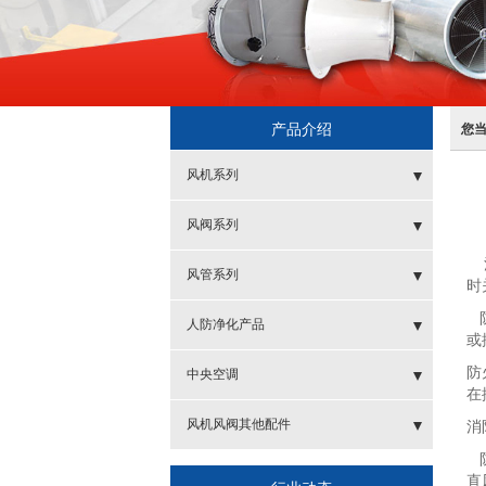
产品介绍
您
风机系列
- 其它类型通风机
风阀系列
消
- 消防排烟风机
- 板式排烟口
风管系列
时
防
- 低声柜式离心通风机
- 镀锌板风阀
- 消声器
人防净化产品
或
- 轴流通风机
- 多叶送风口
- 玻璃钢风管
防
- 特种人防法兰
中央空调
在
- 混流、风机斜流
- 防火阀、排烟阀
- 角铁法兰风管
- 有望过滤（网）
- 新风机组
风机风阀其他配件
消
防
- 屋顶风机
- 风量调节阀
- 共板法兰风管
- 插板阀
- 厨房排油烟
- 风口系列
直