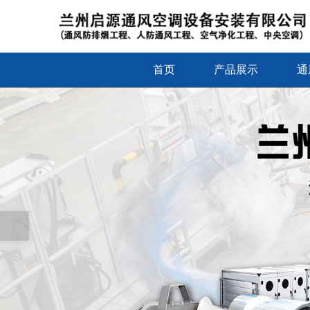
首页
产品展示
通