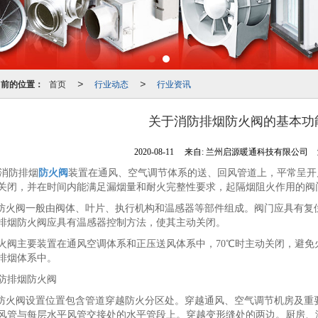
当前的位置：
首页
行业动态
行业资讯
>
>
关于消防排烟防火阀的基本功
2020-08-11
来自:
兰州启源暖通科技有限公司
防排烟
防火阀
装置在通风、空气调节体系的送、回风管道上，平常呈开
关闭，并在时间内能满足漏烟量和耐火完整性要求，起隔烟阻火作用的阀
火阀一般由阀体、叶片、执行机构和温感器等部件组成。阀门应具有复
排烟防火阀应具有温感器控制方法，使其主动关闭。
火阀主要装置在通风空调体系和正压送风体系中，70℃时主动关闭，避
排烟体系中。
防排烟防火阀
火阀设置位置包含管道穿越防火分区处。穿越通风、空气调节机房及重
风管与每层水平风管交接处的水平管段上。穿越变形缝处的两边。厨房、